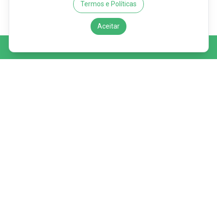
Termos e Políticas
Aceitar
FAZER UMA RESERVA
Redes Sociais
Quem Somos
Sustentabilidade
Contato
Trabalhe Conosco
Termos e Políticas
Barcarena
Reservas